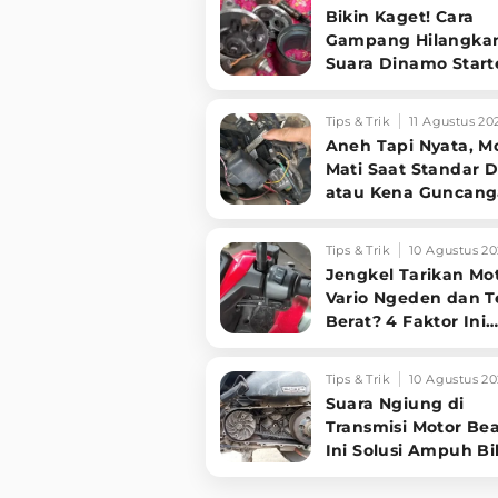
Bikin Kaget! Cara
Gampang Hilangka
Suara Dinamo Start
Motor 'Nguung' Saa
Dimatikan!
Tips & Trik
11 Agustus 20
Aneh Tapi Nyata, M
Mati Saat Standar 
atau Kena Guncang
Jangan Panik, Cek 1
Kabel Ini!
Tips & Trik
10 Agustus 20
Jengkel Tarikan Mo
Vario Ngeden dan T
Berat? 4 Faktor Ini
Ternyata Biang
Keroknya!
Tips & Trik
10 Agustus 20
Suara Ngiung di
Transmisi Motor Be
Ini Solusi Ampuh Bi
Mesin Halus!