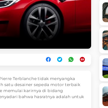
 Pierre Terblanche tidak menyangka
h satu desainer sepeda motor terbaik
e memulai karirnya di bidang
menyadari bahwa hasratnya adalah untuk