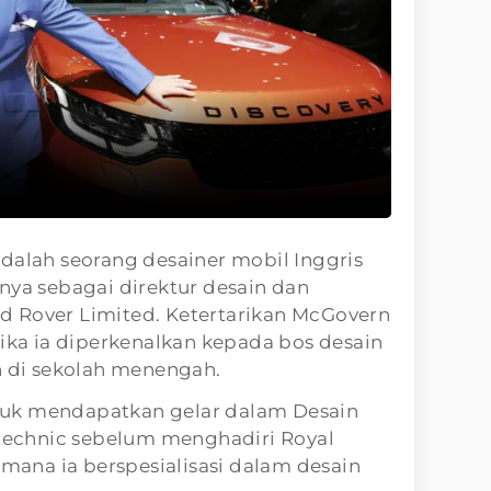
dalah seorang desainer mobil Inggris
nya sebagai direktur desain dan
 Rover Limited. Ketertarikan McGovern
tika ia diperkenalkan kepada bos desain
h di sekolah menengah.
uk mendapatkan gelar dalam Desain
ytechnic sebelum menghadiri Royal
 mana ia berspesialisasi dalam desain