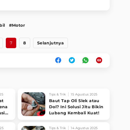
bil
#Motor
7
8
Selanjutnya
25
Tips & Trik
15 Agustus 2025
at
Baut Tap Oli Slek atau
Kena
Dol? Ini Solusi Jitu Bikin
usi
Lubang Kembali Kuat!
25
Tips & Trik
14 Agustus 2025