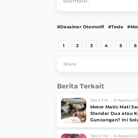
otomotif.
#Desainer Otomotif
#Tesla
#Mo
1
2
3
4
5
6
Share
Berita Terkait
Tips & Trik
15 Agustus 20
Motor Matic Mati Sa
Standar Dua atau 
Guncangan? Ini Sol
Ampuh!
Tips & Trik
14 Agustus 20