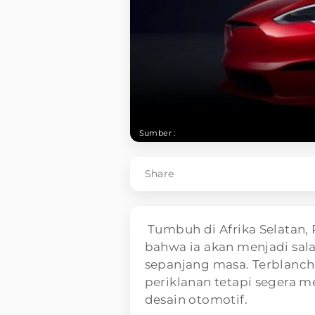
Sumber :
Share
Tumbuh di Afrika Selatan,
bahwa ia akan menjadi sala
sepanjang masa. Terblanch
periklanan tetapi segera 
desain otomotif.