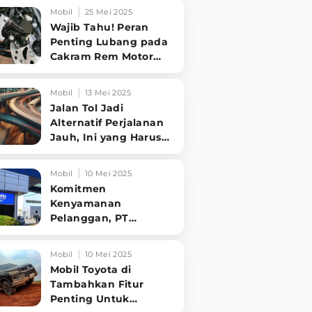
Tampilannya Gak
Mobil
25 Mei 2025
Main-ma
Wajib Tahu! Peran
Penting Lubang pada
Cakram Rem Motor
untuk Keselamatan
Berkendara
Mobil
13 Mei 2025
Jalan Tol Jadi
Alternatif Perjalanan
Jauh, Ini yang Harus
Diperhatikan
Pengendara
Mobil
10 Mei 2025
Komitmen
Kenyamanan
Pelanggan, PT
Hyundai Motors
Indonesia Perbaharui
Mobil
10 Mei 2025
Software mobil
Mobil Toyota di
Tambahkan Fitur
Penting Untuk