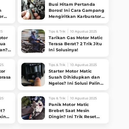
Busi Hitam Pertanda
n
Boros! Ini Cara Gampang
er
Mengiritkan Karburator
t
Motor Biar Lebih Irit!
25
Tips & Trik
10 Agustus 2025
otor
Tarikan Gas Motor Matic
Dua
Terasa Berat? 2 Trik Jitu
an?
Ini Solusinya!
25
Tips & Trik
10 Agustus 2025
tor
Starter Motor Matic
erasa
Susah Dihidupkan dan
Ngelos? Ini Solusi Paling
Jitu!
25
Tips & Trik
10 Agustus 2025
Panik Motor Matic
at?
Brebet Saat Mesin
kin
Dingin? Ini Trik Reset
ECM Sepele yang Bikin
Motor Normal Lagi!