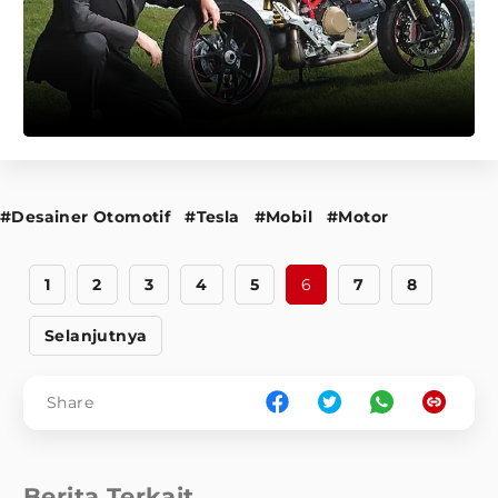
#Desainer Otomotif
#Tesla
#Mobil
#Motor
1
2
3
4
5
6
7
8
Selanjutnya
Share
Berita Terkait