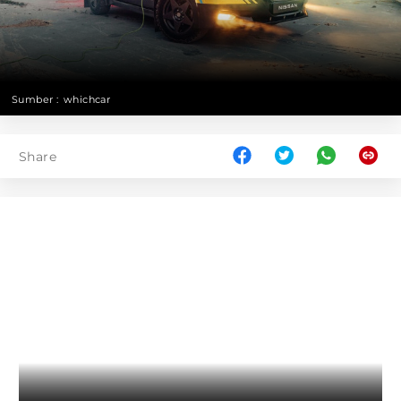
Sumber :
whichcar
Share