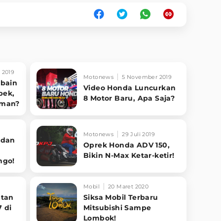
 2019
Motonews
5 November 2019
obain
Video Honda Luncurkan
pek,
8 Motor Baru, Apa Saja?
aman?
Motonews
29 Juli 2019
edan
Oprek Honda ADV 150,
Bikin N-Max Ketar-ketir!
ngo!
Mobil
20 Maret 2020
atan
Siksa Mobil Terbaru
7 di
Mitsubishi Sampe
Lombok!