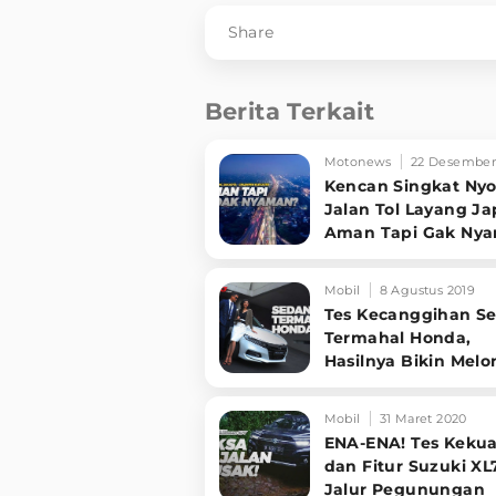
Share
Berita Terkait
Motonews
22 Desember
Kencan Singkat Ny
Jalan Tol Layang Ja
Aman Tapi Gak Ny
Mobil
8 Agustus 2019
Tes Kecanggihan S
Termahal Honda,
Hasilnya Bikin Melo
Mobil
31 Maret 2020
ENA-ENA! Tes Keku
dan Fitur Suzuki XL
Jalur Pegunungan