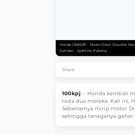
Honda CB650R - 'Motor Dilan' Disuntik Ster
Sumber :
Syahrino Putama
Share
100kpj
– Honda kembali m
roda dua mereka. Kali ini
Sebenarnya mirip motor Dila
sehingga tenaganya gahar 