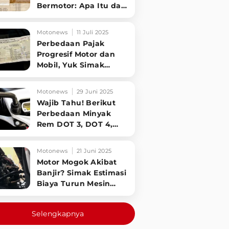
Bermotor: Apa Itu dan
Siapa yang Kena?
Simak Penjelasannya
Motonews
11 Juli 2025
Perbedaan Pajak
Progresif Motor dan
Mobil, Yuk Simak
Penjelasan
Singkatnya!
Motonews
29 Juni 2025
Wajib Tahu! Berikut
Perbedaan Minyak
Rem DOT 3, DOT 4,
dan DOT 5 untuk
Motor Anda
Motonews
21 Juni 2025
Motor Mogok Akibat
Banjir? Simak Estimasi
Biaya Turun Mesin
yang Wajib Kamu
Tahu!
Selengkapnya