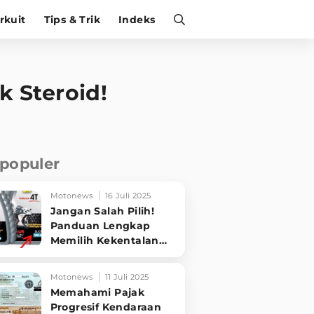
irkuit
Tips & Trik
Indeks
k Steroid!
rpopuler
Motonews
16 Juli 2025
Jangan Salah Pilih!
Panduan Lengkap
Memilih Kekentalan
Oli Motor Sesuai
Kondisi Mesin
Motonews
11 Juli 2025
Memahami Pajak
Progresif Kendaraan