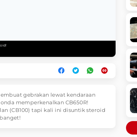
oid!
embuat gebrakan lewat kendaraan
, Honda memperkenalkan CB650R!
n (CB100) tapi kali ini disuntik steroid
banget!