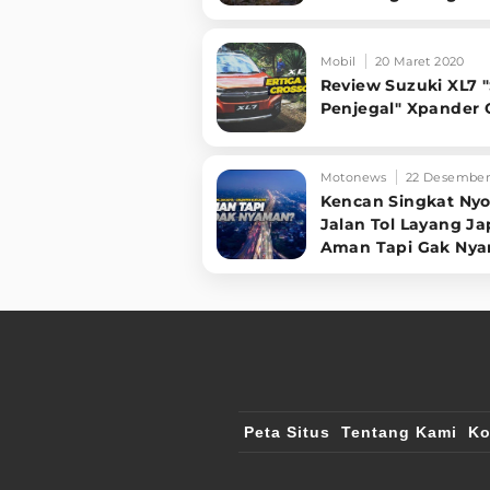
Mobil
20 Maret 2020
Review Suzuki XL7 "
Penjegal" Xpander 
Motonews
22 Desember
Kencan Singkat Ny
Jalan Tol Layang Ja
Aman Tapi Gak Ny
Peta Situs
Tentang Kami
Ko