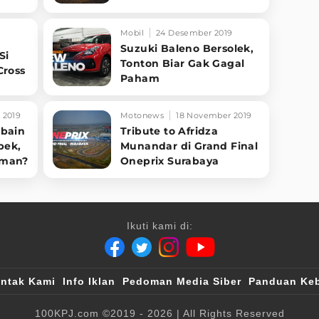
Mobil
24 Desember 2019
Suzuki Baleno Bersolek,
Si
Tonton Biar Gak Gagal
Cross
Paham
 2019
Motonews
18 November 2019
obain
Tribute to Afridza
pek,
Munandar di Grand Final
aman?
Oneprix Surabaya
Ikuti kami di:
ntak Kami
Info Iklan
Pedoman Media Siber
Panduan Keb
100KPJ.com
©2019 - 2026
| All Rights Reserved