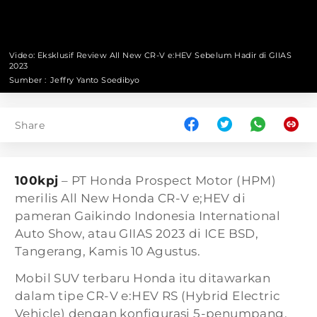
Video: Eksklusif Review All New CR-V e:HEV Sebelum Hadir di GIIAS
2023
Sumber :
Jeffry Yanto Soedibyo
Share
100kpj
– PT Honda Prospect Motor (HPM)
merilis All New Honda CR-V e;HEV di
pameran Gaikindo Indonesia International
Auto Show, atau GIIAS 2023 di ICE BSD,
Tangerang, Kamis 10 Agustus.
Mobil SUV terbaru Honda itu ditawarkan
dalam tipe CR-V e:HEV RS (Hybrid Electric
Vehicle) dengan konfigurasi 5-penumpang,