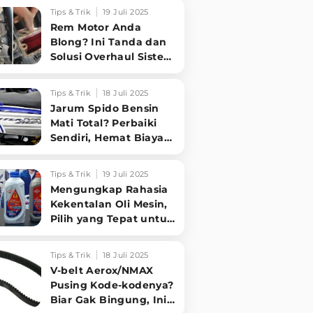
Sampai Tuntas
Tips & Trik
19 Juli 2025
Rem Motor Anda
Blong? Ini Tanda dan
Solusi Overhaul Sistem
Pengereman!
Tips & Trik
18 Juli 2025
Jarum Spido Bensin
Mati Total? Perbaiki
Sendiri, Hemat Biaya
Bengkel!
Tips & Trik
19 Juli 2025
Mengungkap Rahasia
Kekentalan Oli Mesin,
Pilih yang Tepat untuk
Performa Optimal
Motormu!
Tips & Trik
18 Juli 2025
V-belt Aerox/NMAX
Pusing Kode-kodenya?
Biar Gak Bingung, Ini