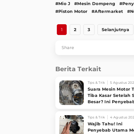
#Mio J
#Mesin Dompeng
#Peny
#Piston Motor
#Aftermarket
#N
1
2
3
Selanjutnya
Share
Berita Terkait
Tips & Trik
5 Agustus 20
Suara Mesin Motor T
Tiba Kasar Setelah S
Besar? Ini Penyeba
Solusinya
Tips & Trik
4 Agustus 20
Wajib Tahu! Ini
Penyebab Utama M