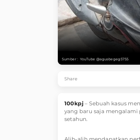
Sumber :
YouTube @agusbegeg5755
Share
100kpj
– Sebuah kasus me
yang baru saja mengalami
setahun.
Alih-alih mendapatkan perf