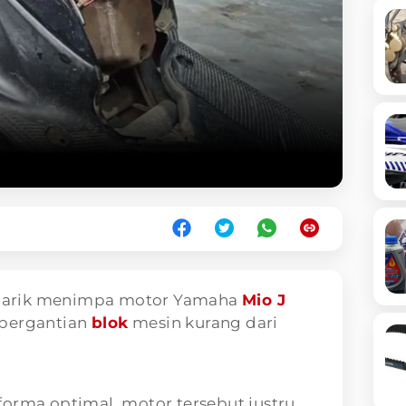
narik menimpa motor Yamaha
Mio J
 pergantian
blok
mesin kurang dari
orma optimal, motor tersebut justru