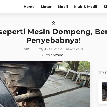
Home
Motor
Mobil
Klub & Modif
S
k seperti Mesin Dompeng, B
Penyebabnya!
Senin, 4 Agustus 2025 | 16:00 WIB
Oleh :
Walid
Te