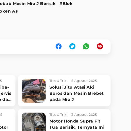
ebab Mesin Mio J Berisik
#Blok
oken As
25
Tips & Trik
5 Agustus 2025
iba-
Solusi Jitu Atasi Aki
ervis
Boros dan Mesin Brebet
b dan
pada Mio J
25
Tips & Trik
3 Agustus 2025
Motor Honda Supra Fit
otor
Tua Berisik, Ternyata Ini