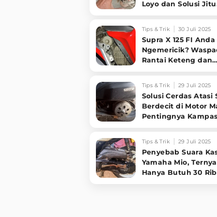
Loyo dan Solusi Jitu
Perbaikinya!
Tips & Trik
30 Juli 2025
Supra X 125 FI Anda
Ngemericik? Waspa
Rantai Keteng dan
Komponen Ini Bisa 
Biang Keladinya!
Tips & Trik
29 Juli 2025
Solusi Cerdas Atasi
Berdecit di Motor Ma
Pentingnya Kampa
Ganda Original!
Tips & Trik
29 Juli 2025
Penyebab Suara Ka
Yamaha Mio, Ternya
Hanya Butuh 30 Ri
untuk Perbaikan