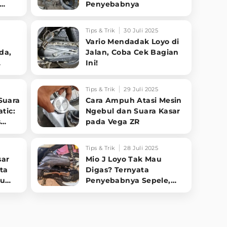
Penyebabnya
Tips & Trik
30 Juli 2025
Vario Mendadak Loyo di
da,
Jalan, Coba Cek Bagian
Ini!
Jadi
Tips & Trik
29 Juli 2025
 Suara
Cara Ampuh Atasi Mesin
tic:
Ngebul dan Suara Kasar
s
pada Vega ZR
Tips & Trik
28 Juli 2025
sar
Mio J Loyo Tak Mau
ta
Digas? Ternyata
bu
Penyebabnya Sepele,
Dijamin Langsung
Ngacir Lagi!