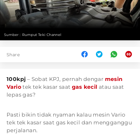
Sumber :
Rumput Teki Channel
Share
100kpj
– Sobat KPJ, pernah dengar
mesin
Vario
tek tek kasar saat
gas kecil
atau saat
lepas gas?
Pasti bikin tidak nyaman kalau mesin Vario
tek tek kasar saat gas kecil dan mengganggu
perjalanan.