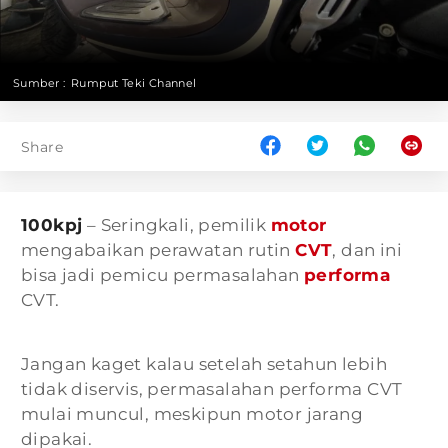
Sumber :
Rumput Teki Channel
Share
100kpj
– Seringkali, pemilik
motor
mengabaikan perawatan rutin
CVT
, dan ini
bisa jadi pemicu permasalahan
performa
CVT.
Jangan kaget kalau setelah setahun lebih
tidak diservis, permasalahan performa CVT
mulai muncul, meskipun motor jarang
dipakai.