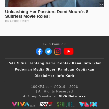
Ikuti kami di:
Peta Situs
Tentang Kami
Kontak Kami
Info Iklan
Pedoman Media Siber
Panduan Kebijakan
Disclaimer
Info Karir
100KPJ.com
©2019 - 2026
| All Rights Reserved
A Group Member of
VIVA Networks