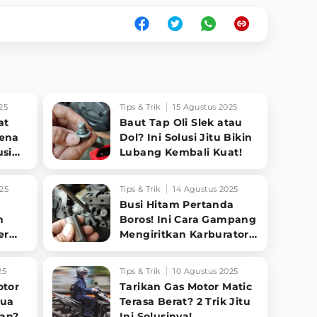
25
Tips & Trik
15 Agustus 2025
at
Baut Tap Oli Slek atau
Kena
Dol? Ini Solusi Jitu Bikin
usi
Lubang Kembali Kuat!
25
Tips & Trik
14 Agustus 2025
Busi Hitam Pertanda
n
Boros! Ini Cara Gampang
er
Mengiritkan Karburator
t
Motor Biar Lebih Irit!
25
Tips & Trik
10 Agustus 2025
otor
Tarikan Gas Motor Matic
Dua
Terasa Berat? 2 Trik Jitu
an?
Ini Solusinya!