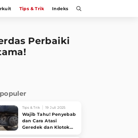
irkuit
Tips & Trik
Indeks
erdas Perbaiki
tama!
rpopuler
Tips & Trik
19 Juli 2025
Wajib Tahu! Penyebab
dan Cara Atasi
Geredek dan Klotok
CVT Motor Matic