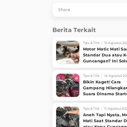
Share
Berita Terkait
Tips & Trik
15 Agustus 20
Motor Matic Mati Sa
Standar Dua atau 
Guncangan? Ini Sol
Ampuh!
Tips & Trik
14 Agustus 20
Bikin Kaget! Cara
Gampang Hilangka
Suara Dinamo Start
Motor 'Nguung' Saa
Dimatikan!
Tips & Trik
11 Agustus 20
Aneh Tapi Nyata, M
Mati Saat Standar 
atau Kena Guncang