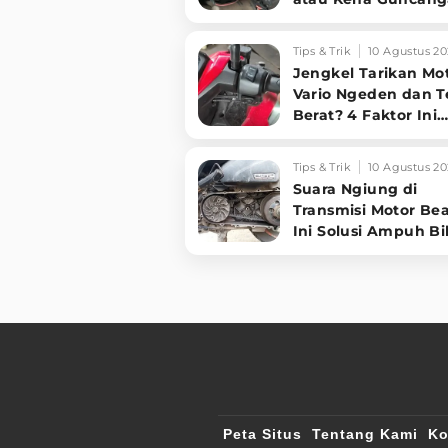
Jangan Panik, Cek 1
Kabel Ini!
Tips & Trik
10 Agustus 20
Jengkel Tarikan Mo
Vario Ngeden dan T
Berat? 4 Faktor Ini
Ternyata Biang
Keroknya!
Tips & Trik
10 Agustus 20
Suara Ngiung di
Transmisi Motor Be
Ini Solusi Ampuh Bi
Mesin Halus!
Peta Situs
Tentang Kami
Ko