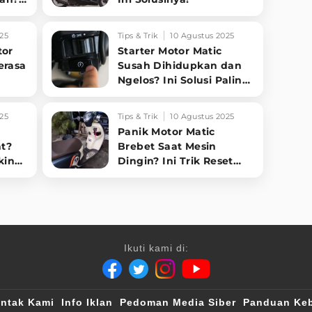
25
Tips & Trik
10 Agustus 2025
tor
Starter Motor Matic
erasa
Susah Dihidupkan dan
Ngelos? Ini Solusi Paling
Jitu!
25
Tips & Trik
10 Agustus 2025
Panik Motor Matic
at?
Brebet Saat Mesin
kin
Dingin? Ini Trik Reset
ECM Sepele yang Bikin
Motor Normal Lagi!
Ikuti kami di:
ntak Kami
Info Iklan
Pedoman Media Siber
Panduan Keb