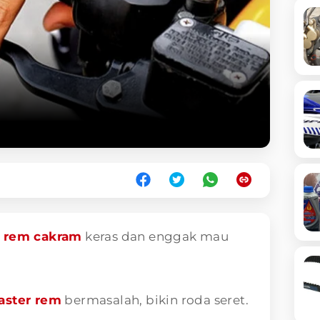
,
rem cakram
keras dan enggak mau
aster rem
bermasalah, bikin roda seret.