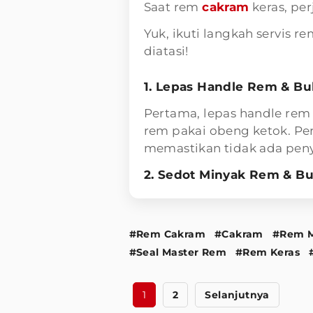
Saat rem
cakram
keras, pe
Yuk, ikuti langkah servis re
diatasi!
1. Lepas Handle Rem & 
Pertama, lepas handle re
rem pakai obeng ketok. Pe
memastikan tidak ada peny
2. Sedot Minyak Rem & Bu
#Rem Cakram
#Cakram
#Rem M
#Seal Master Rem
#Rem Keras
1
2
Selanjutnya