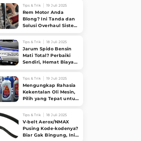
Sampai Tuntas
Tips & Trik
19 Juli 2025
Rem Motor Anda
Blong? Ini Tanda dan
Solusi Overhaul Sistem
Pengereman!
Tips & Trik
18 Juli 2025
Jarum Spido Bensin
Mati Total? Perbaiki
Sendiri, Hemat Biaya
Bengkel!
Tips & Trik
19 Juli 2025
Mengungkap Rahasia
Kekentalan Oli Mesin,
Pilih yang Tepat untuk
Performa Optimal
Motormu!
Tips & Trik
18 Juli 2025
V-belt Aerox/NMAX
Pusing Kode-kodenya?
Biar Gak Bingung, Ini