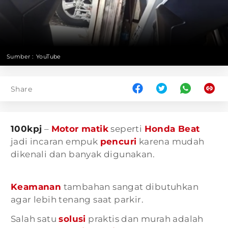
Sumber :
YouTube
Share
100kpj
–
Motor matik
seperti
Honda Beat
jadi incaran empuk
pencuri
karena mudah
dikenali dan banyak digunakan.
Keamanan
tambahan sangat dibutuhkan
agar lebih tenang saat parkir.
Salah satu
solusi
praktis dan murah adalah