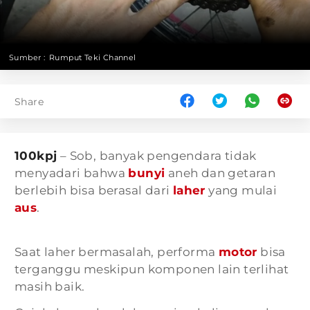
Sumber :
Rumput Teki Channel
Share
100kpj
– Sob, banyak pengendara tidak
menyadari bahwa
bunyi
aneh dan getaran
berlebih bisa berasal dari
laher
yang mulai
aus
.
Saat laher bermasalah, performa
motor
bisa
terganggu meskipun komponen lain terlihat
masih baik.