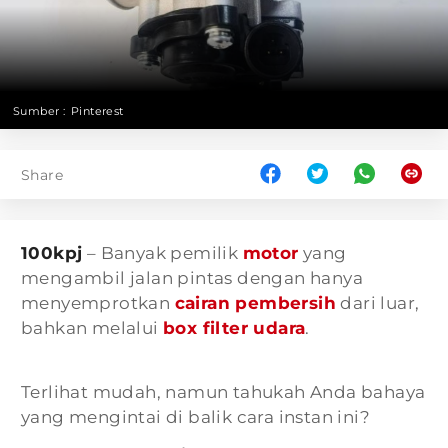
Sumber :
Pinterest
Share
100kpj
– Banyak pemilik
motor
yang
mengambil jalan pintas dengan hanya
menyemprotkan
cairan pembersih
dari luar,
bahkan melalui
box filter udara
.
Terlihat mudah, namun tahukah Anda bahaya
yang mengintai di balik cara instan ini?