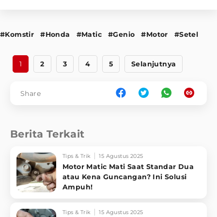
#Komstir
#Honda
#Matic
#Genio
#Motor
#Setel
1
2
3
4
5
Selanjutnya
Share
Berita Terkait
Tips & Trik
15 Agustus 2025
Motor Matic Mati Saat Standar Dua
atau Kena Guncangan? Ini Solusi
Ampuh!
Tips & Trik
15 Agustus 2025