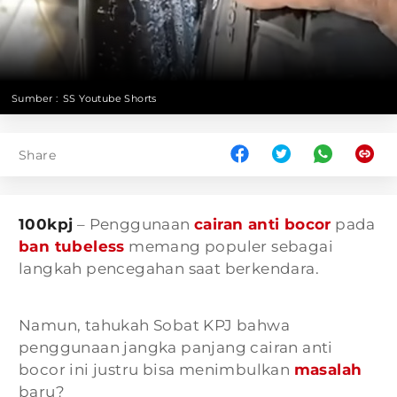
Sumber :
SS Youtube Shorts
Share
100kpj
– Penggunaan
cairan anti bocor
pada
ban tubeless
memang populer sebagai
langkah pencegahan saat berkendara.
Namun, tahukah Sobat KPJ bahwa
penggunaan jangka panjang cairan anti
bocor ini justru bisa menimbulkan
masalah
baru?