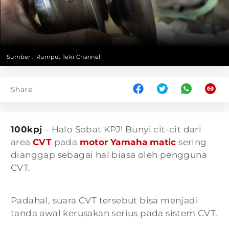
Sumber :
Rumput Teki Channel
Share
100kpj
– Halo Sobat KPJ! Bunyi cit-cit dari
area
CVT
pada
motor
Yamaha
matic
sering
dianggap sebagai hal biasa oleh pengguna
CVT.
Padahal, suara CVT tersebut bisa menjadi
tanda awal kerusakan serius pada sistem CVT.