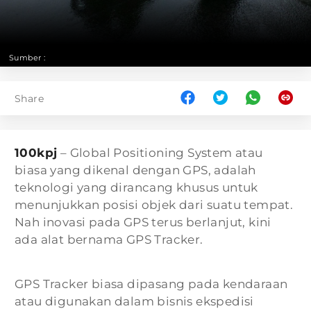
Sumber :
Share
100kpj
– Global Positioning System atau
biasa yang dikenal dengan GPS, adalah
teknologi yang dirancang khusus untuk
menunjukkan posisi objek dari suatu tempat.
Nah inovasi pada GPS terus berlanjut, kini
ada alat bernama GPS Tracker.
GPS Tracker biasa dipasang pada kendaraan
atau digunakan dalam bisnis ekspedisi