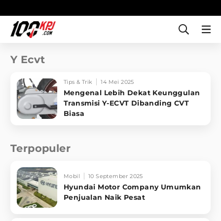
Y Ecvt
Tips & Trik
14 Mei 2025
Mengenal Lebih Dekat Keunggulan
Transmisi Y-ECVT Dibanding CVT
Biasa
Terpopuler
Mobil
10 September 2025
Hyundai Motor Company Umumkan
Penjualan Naik Pesat