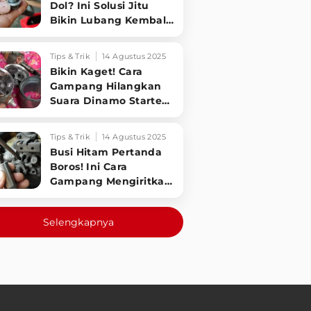
Dol? Ini Solusi Jitu
Bikin Lubang Kembali
Kuat!
Tips & Trik
14 Agustus 2025
Bikin Kaget! Cara
Gampang Hilangkan
Suara Dinamo Starter
Motor 'Nguung' Saat
Dimatikan!
Tips & Trik
14 Agustus 2025
Busi Hitam Pertanda
Boros! Ini Cara
Gampang Mengiritkan
Karburator Motor Biar
Lebih Irit!
Selengkapnya