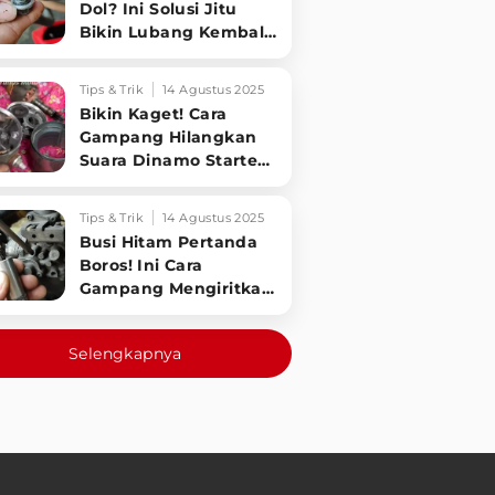
Dol? Ini Solusi Jitu
Bikin Lubang Kembali
Kuat!
Tips & Trik
14 Agustus 2025
Bikin Kaget! Cara
Gampang Hilangkan
Suara Dinamo Starter
Motor 'Nguung' Saat
Dimatikan!
Tips & Trik
14 Agustus 2025
Busi Hitam Pertanda
Boros! Ini Cara
Gampang Mengiritkan
Karburator Motor Biar
Lebih Irit!
Selengkapnya