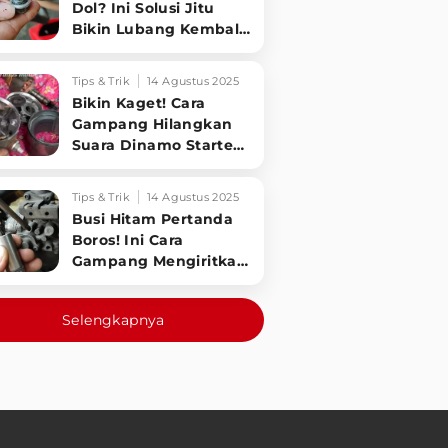
Dol? Ini Solusi Jitu
Bikin Lubang Kembali
Kuat!
Tips & Trik
14 Agustus 2025
Bikin Kaget! Cara
Gampang Hilangkan
Suara Dinamo Starter
Motor 'Nguung' Saat
Dimatikan!
Tips & Trik
14 Agustus 2025
Busi Hitam Pertanda
Boros! Ini Cara
Gampang Mengiritkan
Karburator Motor Biar
Lebih Irit!
Selengkapnya