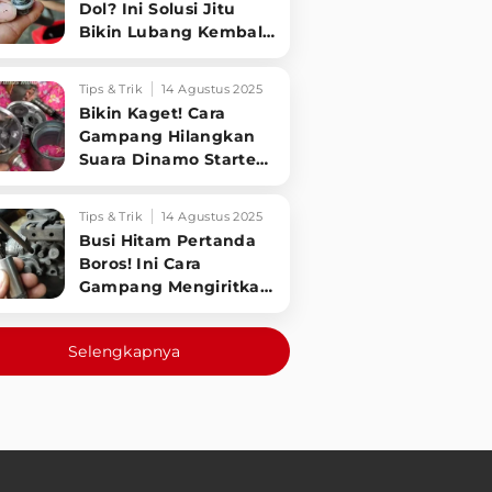
Dol? Ini Solusi Jitu
Bikin Lubang Kembali
Kuat!
Tips & Trik
14 Agustus 2025
Bikin Kaget! Cara
Gampang Hilangkan
Suara Dinamo Starter
Motor 'Nguung' Saat
Dimatikan!
Tips & Trik
14 Agustus 2025
Busi Hitam Pertanda
Boros! Ini Cara
Gampang Mengiritkan
Karburator Motor Biar
Lebih Irit!
Selengkapnya