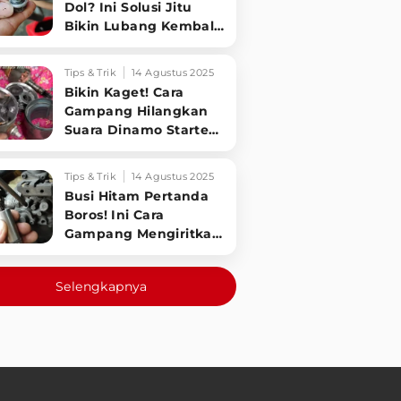
Dol? Ini Solusi Jitu
Bikin Lubang Kembali
Kuat!
Tips & Trik
14 Agustus 2025
Bikin Kaget! Cara
Gampang Hilangkan
Suara Dinamo Starter
Motor 'Nguung' Saat
Dimatikan!
Tips & Trik
14 Agustus 2025
Busi Hitam Pertanda
Boros! Ini Cara
Gampang Mengiritkan
Karburator Motor Biar
Lebih Irit!
Selengkapnya