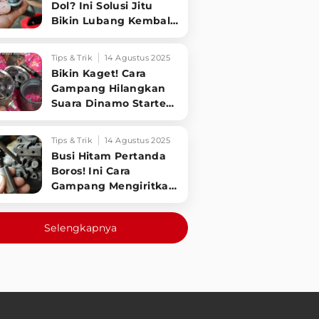
Dol? Ini Solusi Jitu
Bikin Lubang Kembali
Kuat!
Tips & Trik
14 Agustus 2025
Bikin Kaget! Cara
Gampang Hilangkan
Suara Dinamo Starter
Motor 'Nguung' Saat
Dimatikan!
Tips & Trik
14 Agustus 2025
Busi Hitam Pertanda
Boros! Ini Cara
Gampang Mengiritkan
Karburator Motor Biar
Lebih Irit!
Selengkapnya