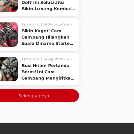
Dol? Ini Solusi Jitu
Bikin Lubang Kembali
Kuat!
Tips & Trik
14 Agustus 2025
Bikin Kaget! Cara
Gampang Hilangkan
Suara Dinamo Starter
Motor 'Nguung' Saat
Dimatikan!
Tips & Trik
14 Agustus 2025
Busi Hitam Pertanda
Boros! Ini Cara
Gampang Mengiritkan
Karburator Motor Biar
Lebih Irit!
Selengkapnya