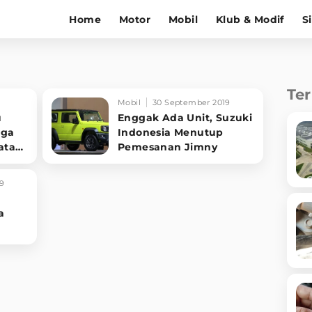
Home
Motor
Mobil
Klub & Modif
S
Te
Mobil
30 September 2019
u
Enggak Ada Unit, Suzuki
gga
Indonesia Menutup
ata
Pemesanan Jimny
9
a
a