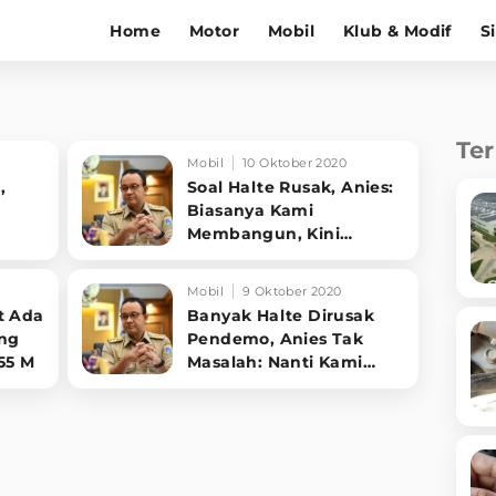
Home
Motor
Mobil
Klub & Modif
S
Te
Mobil
10 Oktober 2020
,
Soal Halte Rusak, Anies:
Biasanya Kami
Membangun, Kini
Memperbaiki
Mobil
9 Oktober 2020
t Ada
Banyak Halte Dirusak
ang
Pendemo, Anies Tak
55 M
Masalah: Nanti Kami
yang Ganti