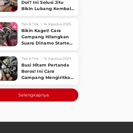
Dol? Ini Solusi Jitu
Bikin Lubang Kembali
Kuat!
Tips & Trik
14 Agustus 2025
Bikin Kaget! Cara
Gampang Hilangkan
Suara Dinamo Starter
Motor 'Nguung' Saat
Dimatikan!
Tips & Trik
14 Agustus 2025
Busi Hitam Pertanda
Boros! Ini Cara
Gampang Mengiritkan
Karburator Motor Biar
Lebih Irit!
Selengkapnya