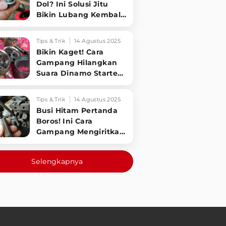
Dol? Ini Solusi Jitu
Bikin Lubang Kembali
Kuat!
Tips & Trik
14 Agustus 2025
Bikin Kaget! Cara
Gampang Hilangkan
Suara Dinamo Starter
Motor 'Nguung' Saat
Dimatikan!
Tips & Trik
14 Agustus 2025
Busi Hitam Pertanda
Boros! Ini Cara
Gampang Mengiritkan
Karburator Motor Biar
Lebih Irit!
Selengkapnya