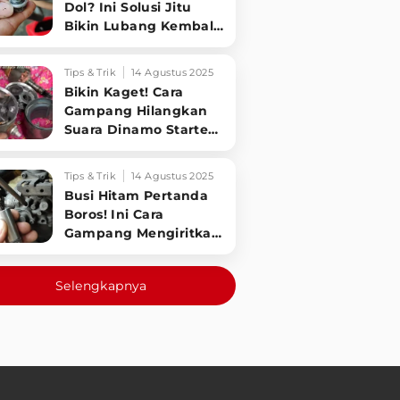
Dol? Ini Solusi Jitu
Bikin Lubang Kembali
Kuat!
Tips & Trik
14 Agustus 2025
Bikin Kaget! Cara
Gampang Hilangkan
Suara Dinamo Starter
Motor 'Nguung' Saat
Dimatikan!
Tips & Trik
14 Agustus 2025
Busi Hitam Pertanda
Boros! Ini Cara
Gampang Mengiritkan
Karburator Motor Biar
Lebih Irit!
Selengkapnya