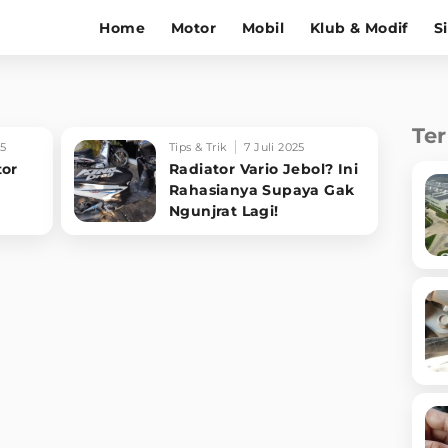
Home
Motor
Mobil
Klub & Modif
S
Te
25
Tips & Trik
7 Juli 2025
tor
Radiator Vario Jebol? Ini
Rahasianya Supaya Gak
Ngunjrat Lagi!