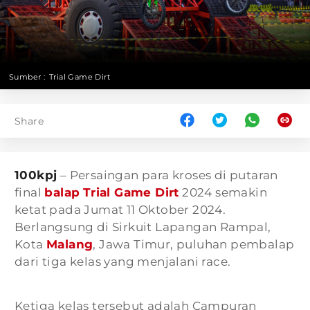
Sumber :
Trial Game Dirt
Share
100kpj
– Persaingan para kroses di putaran
final
balap
Trial Game Dirt
2024 semakin
ketat pada Jumat 11 Oktober 2024.
Berlangsung di Sirkuit Lapangan Rampal,
Kota
Malang
, Jawa Timur, puluhan pembalap
dari tiga kelas yang menjalani race.
Ketiga kelas tersebut adalah Campuran