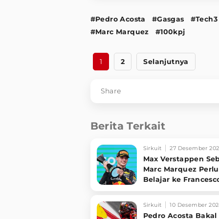
#Pedro Acosta
#Gasgas
#Tech3
#Marc Marquez
#100kpj
1
2
Selanjutnya
Share
Berita Terkait
Sirkuit
27 Desember 20
Max Verstappen Se
Marc Marquez Perlu
Belajar ke Francesc
Bagnaia
Sirkuit
10 Desember 20
Pedro Acosta Bakal