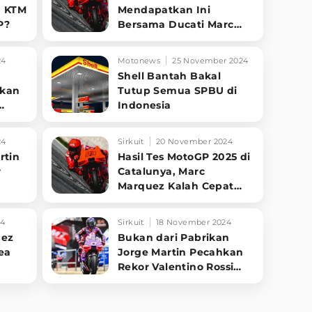
a KTM
Mendapatkan Ini
P?
Bersama Ducati Marc
Marquez Siap Pensiun
24
Motonews
25 November 2024
Shell Bantah Bakal
hkan
Tutup Semua SPBU di
Indonesia
24
Sirkuit
20 November 2024
rtin
Hasil Tes MotoGP 2025 di
r
Catalunya, Marc
Marquez Kalah Cepat
dari Adiknya
24
Sirkuit
18 November 2024
uez
Bukan dari Pabrikan
ea
Jorge Martin Pecahkan
Rekor Valentino Rossi
jadi Juara Dunia MotoGP