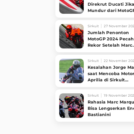
Direkrut Ducati Jik
Mundur dari MotoG
Sirkuit
27 November 20
Jumlah Penonton
MotoGP 2024 Peca
Rekor Setelah Marc
Marquez Hijrah dari
Honda
Sirkuit
22 November 20
Kesalahan Jorge Ma
saat Mencoba Moto
Aprilia di Sirkuit
Catalunya
Sirkuit
19 November 20
Rahasia Marc Marq
Bisa Lengserkan En
Bastianini