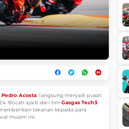
,
Pedro Acosta
, langsung menjadi pusat
4. Bocah ajaib dari tim
Gasgas
Tech3
a memberikan tekanan kepada para
wal musim ini.