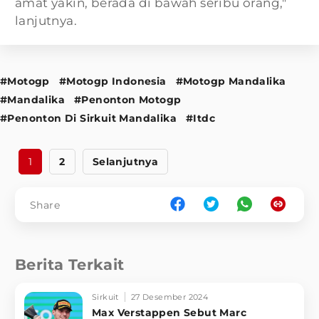
amat yakin, berada di bawah seribu orang,"
lanjutnya.
#Motogp
#Motogp Indonesia
#Motogp Mandalika
#Mandalika
#Penonton Motogp
#Penonton Di Sirkuit Mandalika
#Itdc
1
2
Selanjutnya
Share
Berita Terkait
Sirkuit
27 Desember 2024
Max Verstappen Sebut Marc