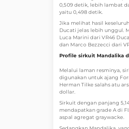
0,509 detik, lebih lambat d
yaitu 0,498 detik.
Jika melihat hasil keselu
Ducati jelas lebih unggul.
Luca Marini dari VR46 Duca
dan Marco Bezzecci dari VR
Profile sirkuit Mandalika
Melalui laman resminya, si
digunakan untuk ajang Form
Herman Tilke salahs atu ar
dollar.
Sirkuit dengan panjang 5,14
mendapatkan grade A di 
aspal agregat graywacke.
Sedangkan Mandalika, yang