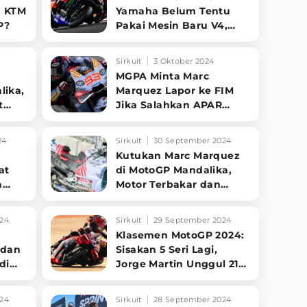
a KTM
Yamaha Belum Tentu
P?
Pakai Mesin Baru V4,
Begini Bocorannya
Sirkuit
3 Oktober 2024
MGPA Minta Marc
lika,
Marquez Lapor ke FIM
t
Jika Salahkan APAR
Mandalika
24
Sirkuit
30 September 2024
Kutukan Marc Marquez
at
di MotoGP Mandalika,
a
Motor Terbakar dan
an
Rusak Gegara APAR
24
Sirkuit
29 September 2024
r
Klasemen MotoGP 2024:
 dan
Sisakan 5 Seri Lagi,
di
Jorge Martin Unggul 21
Poin dari Bagnaia
24
Sirkuit
28 September 2024