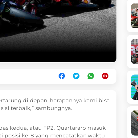
ertarung di depan, harapannya kami bisa
isi terbaik,” sambungnya.
bas kedua, atau FP2, Quartararo masuk
i posisi ke-8 yang mencatatkan waktu