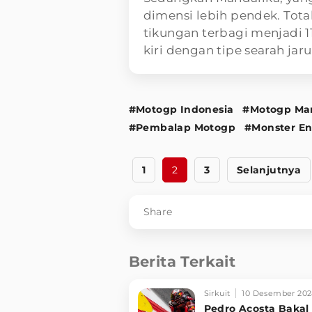
dimensi lebih pendek. Tota
tikungan terbagi menjadi 1
kiri dengan tipe searah jar
#Motogp Indonesia
#Motogp Ma
#Pembalap Motogp
#Monster En
1
2
3
Selanjutnya
Share
Berita Terkait
Sirkuit
10 Desember 20
Pedro Acosta Bakal