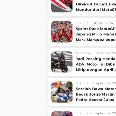
Direkrut Ducati Jik
Mundur dari MotoG
Sirkuit
5 Oktober 2024
Sprint Race MotoGP
Jepang Mirip Manda
Marc Marquez pepe
Bastianini
Motonews
1 Oktober 20
Jadi Pesaing Honda
ADV, Motor Ini Dibu
Mirip dengan Aprili
Maverick Vinales d
Espargaro
Sirkuit
30 September 20
Setelah Bawa Moto
Becak Jorge Martin
Pedro Acosta Juara 
MotoGP Mandalika
Sirkuit
29 September 20