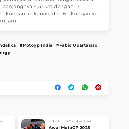
l panjangnya 4,31 km dengan 17
1 tikungan ke kanan, dan 6 tikungan ke
um jam.
ndalika
#Motogp India
#Fabio Quartararo
ergy
24
Sirkuit
10 Oktober 2024
Awal MotoGP 2025