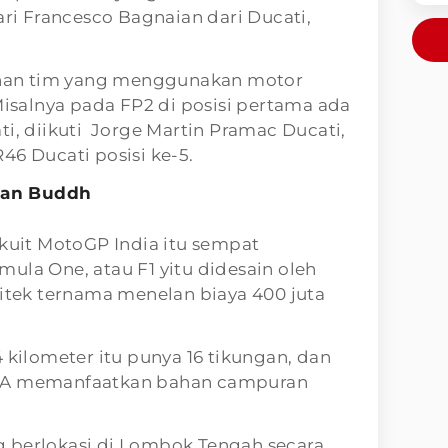
ari Francesco Bagnaian dari Ducati,
ruhan tim yang menggunakan motor
 Misalnya pada FP2 di posisi pertama ada
ti, diikuti Jorge Martin Pramac Ducati,
46 Ducati posisi ke-5.
 dan Buddh
rkuit MotoGP India itu sempat
ula One, atau F1 yitu didesain oleh
sitek ternama menelan biaya 400 juta
 kilometer itu punya 16 tikungan, dan
FIA memanfaatkan bahan campuran
 berlokasi di Lombok Tengah secara