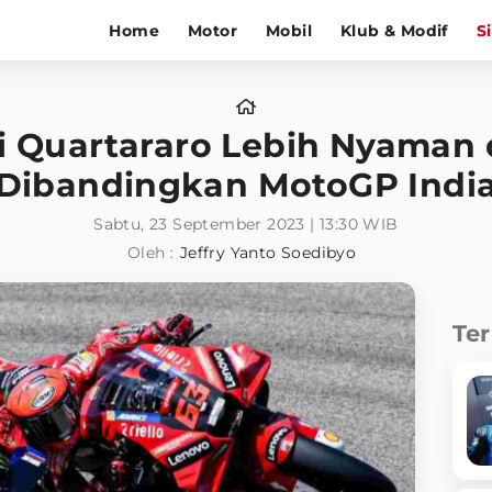
Home
Motor
Mobil
Klub & Modif
S
ni Quartararo Lebih Nyaman 
Dibandingkan MotoGP Indi
Sabtu, 23 September 2023 | 13:30 WIB
Oleh :
Jeffry Yanto Soedibyo
Te