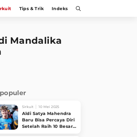
irkuit
Tips & Trik
Indeks
di Mandalika
a
rpopuler
Sirkuit
10 Mei 2025
Aldi Satya Mahendra
Baru Bisa Percaya Diri
Setelah Raih 10 Besar
di World Supersport