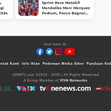
,
Sprint Race MotoGP
gi
Mandalika Marc Marquez
2024
Podium, Pecco Bagnaia
Tercepat
Ikuti kami di:
ntak Kami
Info Iklan
Pedoman Media Siber
Panduan Keb
100KPJ.com
©2019 - 2026
| All Rights Reserved
A Group Member of
VIVA Networks