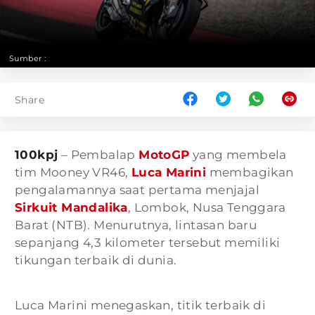
Sumber :
Share
100kpj
– Pembalap
MotoGP
yang membela
tim Mooney VR46,
Luca Marini
membagikan
pengalamannya saat pertama menjajal
Sirkuit Mandalika
, Lombok, Nusa Tenggara
Barat (NTB). Menurutnya, lintasan baru
sepanjang 4,3 kilometer tersebut memiliki
tikungan terbaik di dunia.
Luca Marini menegaskan, titik terbaik di