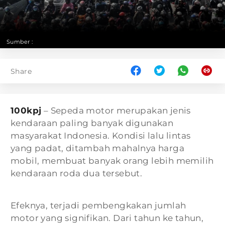
Sumber :
Share
100kpj
– Sepeda motor merupakan jenis
kendaraan paling banyak digunakan
masyarakat Indonesia. Kondisi lalu lintas
yang padat, ditambah mahalnya harga
mobil, membuat banyak orang lebih memilih
kendaraan roda dua tersebut.
Efeknya, terjadi pembengkakan jumlah
motor yang signifikan. Dari tahun ke tahun,