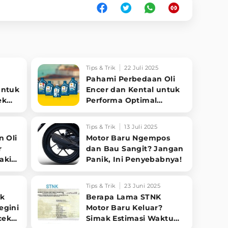
Tips & Trik
22 Juli 2025
:
Pahami Perbedaan Oli
untuk
Encer dan Kental untuk
ek
Performa Optimal
Motormu!
Tips & Trik
13 Juli 2025
n Oli
Motor Baru Ngempos
r
dan Bau Sangit? Jangan
akin
Panik, Ini Penyebabnya!
Tips & Trik
23 Juni 2025
ak
Berapa Lama STNK
egini
Motor Baru Keluar?
cek
Simak Estimasi Waktu