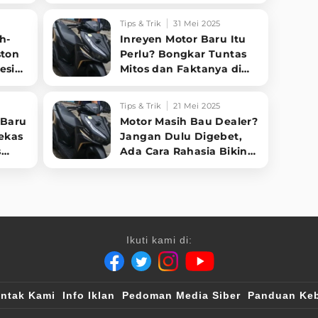
lum!
dan Faktor Penentunya!
Tips & Trik
31 Mei 2025
h-
Inreyen Motor Baru Itu
ston
Perlu? Bongkar Tuntas
esin
Mitos dan Faktanya di
 di
Sini!
Tips & Trik
21 Mei 2025
 Baru
Motor Masih Bau Dealer?
ekas
Jangan Dulu Digebet,
s
Ada Cara Rahasia Bikin
Mesin Awet Bertahun-
tahun!
Ikuti kami di:
ntak Kami
Info Iklan
Pedoman Media Siber
Panduan Keb