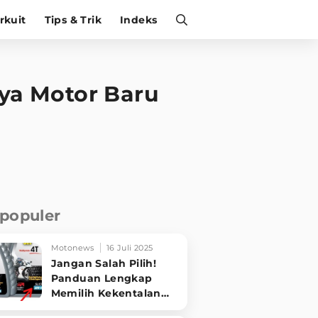
irkuit
Tips & Trik
Indeks
nya Motor Baru
rpopuler
Motonews
16 Juli 2025
Jangan Salah Pilih!
Panduan Lengkap
Memilih Kekentalan
Oli Motor Sesuai