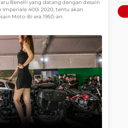
baru Benelli yang datang dengan desain
n Imperiale 400i 2020, tentu akan
ain Moto-Bi era 1950-an.