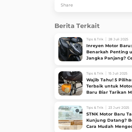
Share
Berita Terkait
Tips & Trik
28 Juli 2025
Inreyen Motor Baru
Benarkah Penting 
Jangka Panjang? C
Faktanya!
Tips & Trik
15 Juli 2025
Wajib Tahu! 5 Piliha
Terbaik untuk Moto
Baru Biar Tarikan M
Enteng dan Awet
Tips & Trik
23 Juni 2025
STNK Motor Baru T
Kunjung Datang? B
Cara Mudah Menge