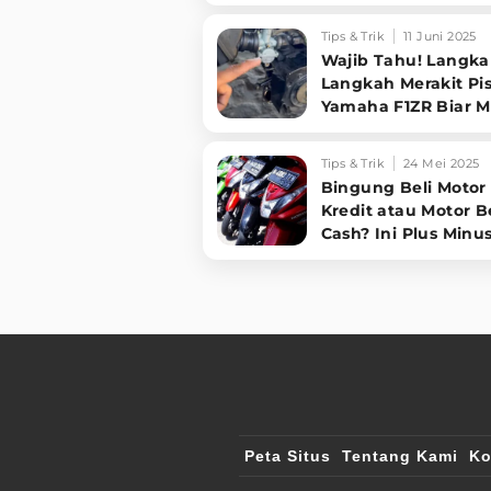
Sudah Jadi atau Be
Tips & Trik
11 Juni 2025
Wajib Tahu! Langka
Langkah Merakit Pi
Yamaha F1ZR Biar M
Nggak Cepat Rontok
Jalan
Tips & Trik
24 Mei 2025
Bingung Beli Motor
Kredit atau Motor B
Cash? Ini Plus Minu
Pilihan Anda!
Peta Situs
Tentang Kami
Ko