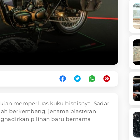
a kian memperluas kuku bisnisnya. Sadar
gah berkembang, jenama blasteran
enghadirkan pilihan baru bernama