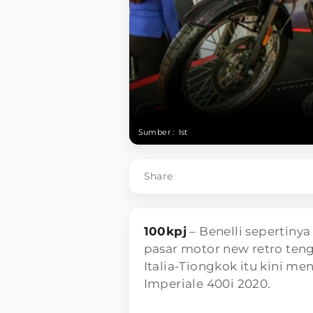
Sumber :
Ist
Share
100kpj
– Benelli sepertiny
pasar motor new retro ten
Italia-Tiongkok itu kini m
Imperiale 400i 2020.