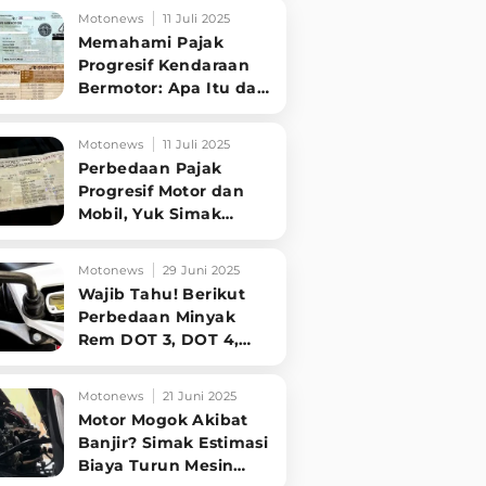
Kondisi Mesin
Motonews
11 Juli 2025
Memahami Pajak
Progresif Kendaraan
Bermotor: Apa Itu dan
Siapa yang Kena?
Simak Penjelasannya
Motonews
11 Juli 2025
Perbedaan Pajak
Progresif Motor dan
Mobil, Yuk Simak
Penjelasan
Singkatnya!
Motonews
29 Juni 2025
Wajib Tahu! Berikut
Perbedaan Minyak
Rem DOT 3, DOT 4,
dan DOT 5 untuk
Motor Anda
Motonews
21 Juni 2025
Motor Mogok Akibat
Banjir? Simak Estimasi
Biaya Turun Mesin