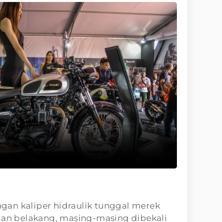
an kaliper hidraulik tunggal merek
 dan belakang, masing-masing dibekali