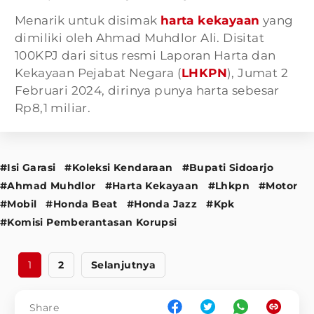
Menarik untuk disimak
harta kekayaan
yang
dimiliki oleh Ahmad Muhdlor Ali. Disitat
100KPJ dari situs resmi Laporan Harta dan
Kekayaan Pejabat Negara (
LHKPN
), Jumat 2
Februari 2024, dirinya punya harta sebesar
Rp8,1 miliar.
#Isi Garasi
#Koleksi Kendaraan
#Bupati Sidoarjo
#Ahmad Muhdlor
#Harta Kekayaan
#Lhkpn
#Motor
#Mobil
#Honda Beat
#Honda Jazz
#Kpk
#Komisi Pemberantasan Korupsi
1
2
Selanjutnya
Share