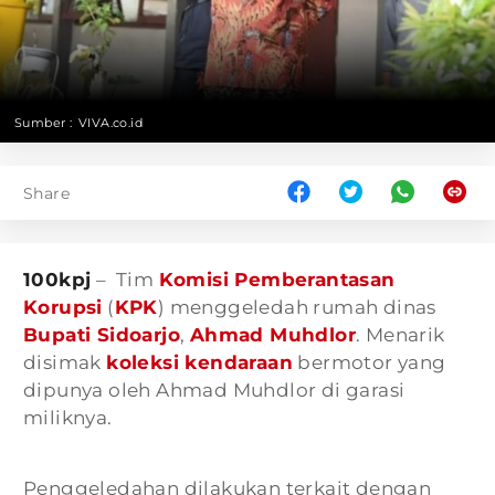
Sumber :
VIVA.co.id
Share
100kpj
– Tim
Komisi Pemberantasan
Korupsi
(
KPK
) menggeledah rumah dinas
Bupati Sidoarjo
,
Ahmad Muhdlor
. Menarik
disimak
koleksi kendaraan
bermotor yang
dipunya oleh Ahmad Muhdlor di garasi
miliknya.
Penggeledahan dilakukan terkait dengan