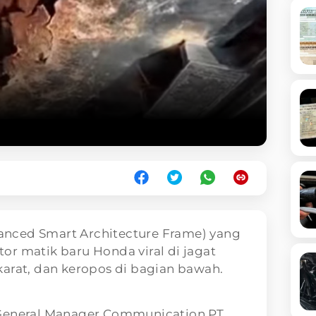
anced Smart Architecture Frame) yang
r matik baru Honda viral di jagat
arat, dan keropos di bagian bawah.
 General Manager Communication PT