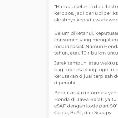
"Harus diketahui dulu fak
keropos, jadi perlu diperik
akrabnya kepada wartawan, 
Belum diketahui, keputusa
konsumen yang mengalami ke
media sosial. Namun Hond
tahun, atau 10 ribu km unt
Jarak tempuh, atau waktu 
bagi mereka yang ingin me
kerusakan dijual terpisah d
dipenuhi.
Berdasarkan informasi yang
Honda di Jawa Barat, yaitu
eSAF dengan kode part 501
Genio, BeAT, dan Scoopy.