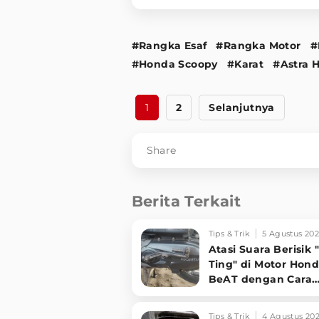
#Rangka Esaf
#Rangka Motor
#
#Honda Scoopy
#Karat
#Astra 
1
2
Selanjutnya
Share
Berita Terkait
Tips & Trik
5 Agustus 20
Atasi Suara Berisik 
Ting" di Motor Hon
BeAT dengan Cara
Simpel
Tips & Trik
4 Agustus 20