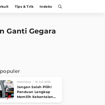
irkuit
Tips & Trik
Indeks
n Ganti Gegara
rpopuler
Motonews
16 Juli 2025
Jangan Salah Pilih!
Panduan Lengkap
Memilih Kekentalan
Oli Motor Sesuai