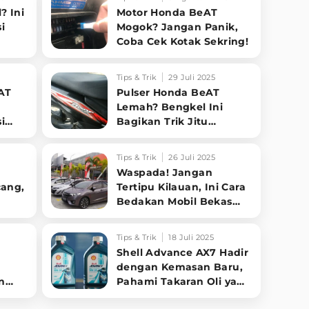
? Ini
Motor Honda BeAT
i
Mogok? Jangan Panik,
Coba Cek Kotak Sekring!
Tips & Trik
29 Juli 2025
AT
Pulser Honda BeAT
Lemah? Bengkel Ini
i
Bagikan Trik Jitu
Perbaiki Tanpa Ganti
Part!
Tips & Trik
26 Juli 2025
Waspada! Jangan
cang,
Tertipu Kilauan, Ini Cara
Bedakan Mobil Bekas
Banjir yang Aman dan
Berisiko
Tips & Trik
18 Juli 2025
Shell Advance AX7 Hadir
dengan Kemasan Baru,
n
Pahami Takaran Oli yang
in
Tepat untuk Motor Anda!