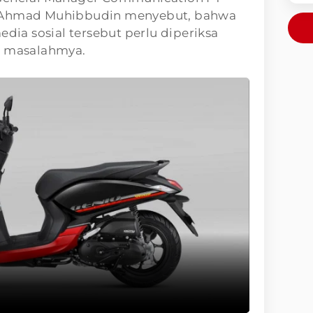
, Ahmad Muhibbudin menyebut, bahwa
edia sosial tersebut perlu diperiksa
r masalahmya.