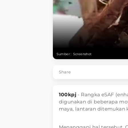
Sumber :
Screenshot
Share
100kpj
- Rangka eSAF (enh
digunakan di beberapa moto
maya, lantaran ditemukan k
Menanggapi hal tersebut,