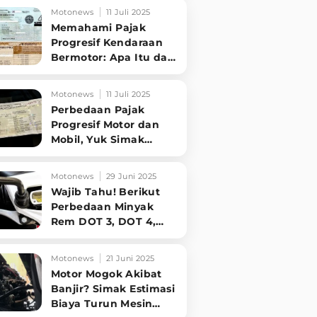
Kondisi Mesin
Motonews
11 Juli 2025
Memahami Pajak
Progresif Kendaraan
Bermotor: Apa Itu dan
Siapa yang Kena?
Simak Penjelasannya
Motonews
11 Juli 2025
Perbedaan Pajak
Progresif Motor dan
Mobil, Yuk Simak
Penjelasan
Singkatnya!
Motonews
29 Juni 2025
Wajib Tahu! Berikut
Perbedaan Minyak
Rem DOT 3, DOT 4,
dan DOT 5 untuk
Motor Anda
Motonews
21 Juni 2025
Motor Mogok Akibat
Banjir? Simak Estimasi
Biaya Turun Mesin