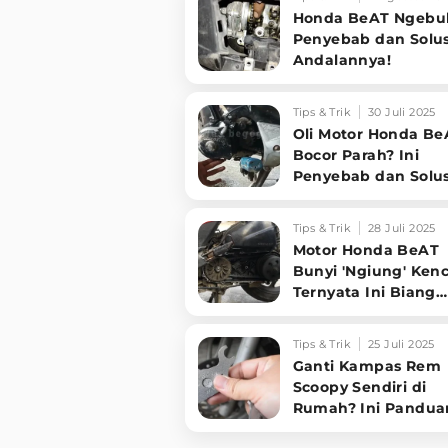
Honda BeAT Ngebul
Penyebab dan Solus
Andalannya!
Tips & Trik
30 Juli 2025
Oli Motor Honda Be
Bocor Parah? Ini
Penyebab dan Solus
Hematnya!
Tips & Trik
28 Juli 2025
Motor Honda BeAT
Bunyi 'Ngiung' Ken
Ternyata Ini Biang
Keroknya!
Tips & Trik
25 Juli 2025
Ganti Kampas Rem
Scoopy Sendiri di
Rumah? Ini Pandua
Lengkapnya, Dijam