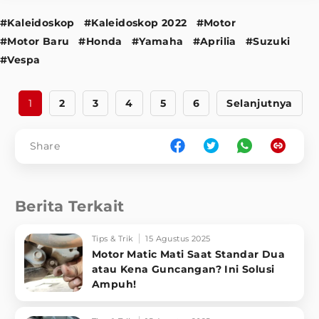
#Kaleidoskop
#Kaleidoskop 2022
#Motor
#Motor Baru
#Honda
#Yamaha
#Aprilia
#Suzuki
#Vespa
1
2
3
4
5
6
Selanjutnya
Share
Berita Terkait
Tips & Trik
15 Agustus 2025
Motor Matic Mati Saat Standar Dua
atau Kena Guncangan? Ini Solusi
Ampuh!