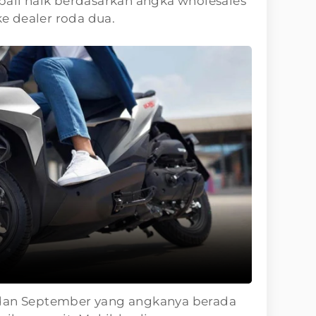
bali naik berdasarkan angka wholesales
ke dealer roda dua.
 dan September yang angkanya berada