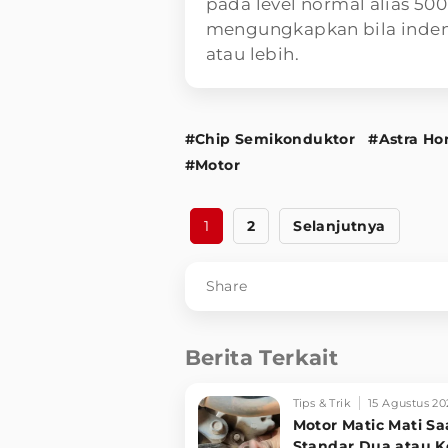
pada level normal alias 50
mengungkapkan bila inden 
atau lebih.
#Chip Semikonduktor
#Astra Ho
#Motor
1
2
Selanjutnya
Share
Berita Terkait
Tips & Trik
15 Agustus 20
Motor Matic Mati Sa
Standar Dua atau 