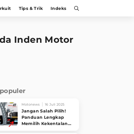
irkuit
Tips & Trik
Indeks
Ada Inden Motor
rpopuler
Motonews
16 Juli 2025
Jangan Salah Pilih!
Panduan Lengkap
Memilih Kekentalan
Oli Motor Sesuai