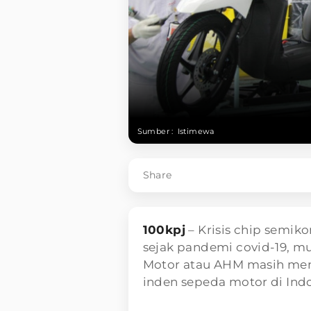
Sumber :
Istimewa
Share
100kpj
– Krisis chip semik
sejak pandemi covid-19, mul
Motor atau AHM masih men
inden sepeda motor di Indo