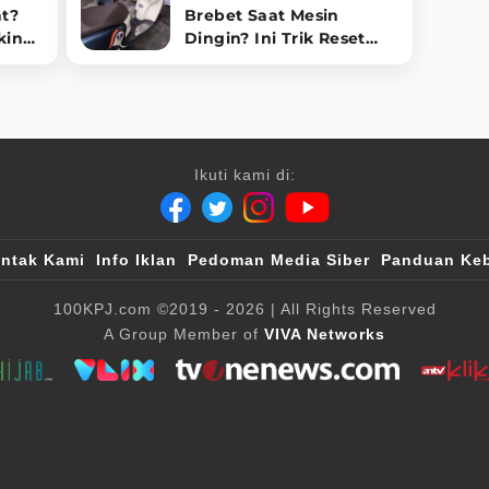
at?
Brebet Saat Mesin
kin
Dingin? Ini Trik Reset
ECM Sepele yang Bikin
Motor Normal Lagi!
Ikuti kami di:
ntak Kami
Info Iklan
Pedoman Media Siber
Panduan Keb
100KPJ.com
©2019 - 2026
| All Rights Reserved
A Group Member of
VIVA Networks