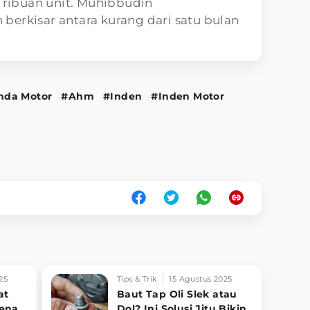
0 ribuan unit. Muhibbudin
berkisar antara kurang dari satu bulan
nda Motor
#Ahm
#Inden
#Inden Motor
25
Tips & Trik
15 Agustus 2025
at
Baut Tap Oli Slek atau
Kena
Dol? Ini Solusi Jitu Bikin