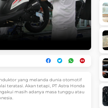
onduktor yang melanda dunia otomotif
ai teratasi. Akan tetapi, PT Astra Honda
gakui masih adanya masa tunggu atau
nesia.