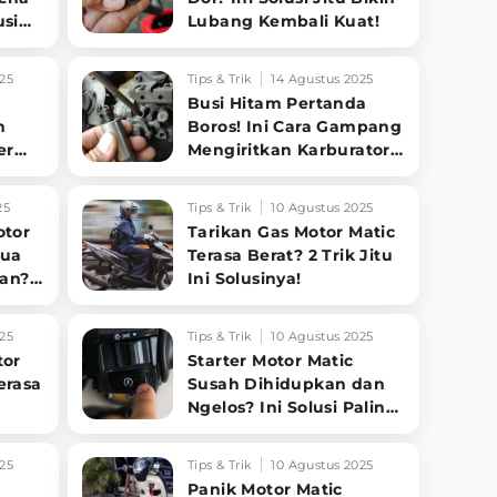
usi
Lubang Kembali Kuat!
25
Tips & Trik
14 Agustus 2025
Busi Hitam Pertanda
n
Boros! Ini Cara Gampang
er
Mengiritkan Karburator
t
Motor Biar Lebih Irit!
25
Tips & Trik
10 Agustus 2025
otor
Tarikan Gas Motor Matic
Dua
Terasa Berat? 2 Trik Jitu
an?
Ini Solusinya!
25
Tips & Trik
10 Agustus 2025
tor
Starter Motor Matic
erasa
Susah Dihidupkan dan
Ngelos? Ini Solusi Paling
Jitu!
25
Tips & Trik
10 Agustus 2025
Panik Motor Matic