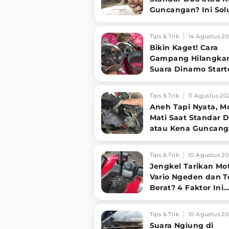
Guncangan? Ini Sol
Ampuh!
Tips & Trik
14 Agustus 20
Bikin Kaget! Cara
Gampang Hilangka
Suara Dinamo Start
Motor 'Nguung' Saa
Dimatikan!
Tips & Trik
11 Agustus 20
Aneh Tapi Nyata, M
Mati Saat Standar 
atau Kena Guncang
Jangan Panik, Cek 1
Kabel Ini!
Tips & Trik
10 Agustus 20
Jengkel Tarikan Mo
Vario Ngeden dan T
Berat? 4 Faktor Ini
Ternyata Biang
Keroknya!
Tips & Trik
10 Agustus 20
Suara Ngiung di