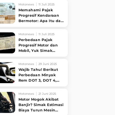
Kondisi Mesin
Motonews
11 Juli 2025
Memahami Pajak
Progresif Kendaraan
Bermotor: Apa Itu dan
Siapa yang Kena?
Simak Penjelasannya
Motonews
11 Juli 2025
Perbedaan Pajak
Progresif Motor dan
Mobil, Yuk Simak
Penjelasan
Singkatnya!
Motonews
29 Juni 2025
Wajib Tahu! Berikut
Perbedaan Minyak
Rem DOT 3, DOT 4,
dan DOT 5 untuk
Motor Anda
Motonews
21 Juni 2025
Motor Mogok Akibat
Banjir? Simak Estimasi
Biaya Turun Mesin