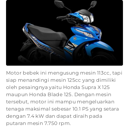
Motor bebek ini mengusung mesin 113cc, tapi
siap menandingi mesin 125cc yang dimiliki
oleh pesaingnya yaitu Honda Supra X 125
maupun Honda Blade 125. Dengan mesin
tersebut, motor ini mampu mengeluarkan
tenaga maksimal sebesar 10.1 PS yang setara
dengan 7.4 kW dan dapat diraih pada
putaran mesin 7.750 rpm.