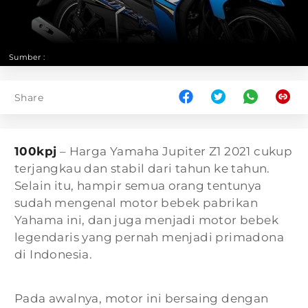
Sumber :
Share
100kpj
– Harga Yamaha Jupiter Z1 2021 cukup
terjangkau dan stabil dari tahun ke tahun.
Selain itu, hampir semua orang tentunya
sudah mengenal motor bebek pabrikan
Yahama ini, dan juga menjadi motor bebek
legendaris yang pernah menjadi primadona
di Indonesia.
Pada awalnya, motor ini bersaing dengan