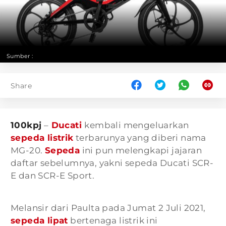
Sumber :
Share
100kpj
–
Ducati
kembali mengeluarkan
sepeda listrik
terbarunya yang diberi nama
MG-20.
Sepeda
ini pun melengkapi jajaran
daftar sebelumnya, yakni sepeda Ducati SCR-
E dan SCR-E Sport.
Melansir dari Paulta pada Jumat 2 Juli 2021,
sepeda lipat
bertenaga listrik ini