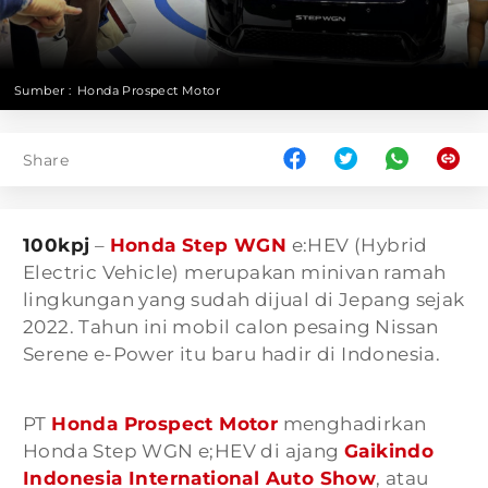
Sumber :
Honda Prospect Motor
Share
100kpj
–
Honda Step WGN
e:HEV (Hybrid
Electric Vehicle) merupakan minivan ramah
lingkungan yang sudah dijual di Jepang sejak
2022. Tahun ini mobil calon pesaing Nissan
Serene e-Power itu baru hadir di Indonesia.
PT
Honda Prospect Motor
menghadirkan
Honda Step WGN e;HEV di ajang
Gaikindo
Indonesia International Auto Show
, atau