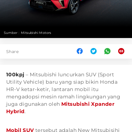
Sumber :
Mitsubishi Motors
Share
100kpj
– Mitsubishi luncurkan SUV (Sport
Utility Vehicle) baru yang siap bikin Honda
HR-V ketar-ketir, lantaran mobil itu
mengadopsi mesin ramah lingkungan yang
juga digunakan oleh
Mitsubishi Xpander
Hybrid
.
Mobil SUV
tersebut adalah New Mitsubisihi