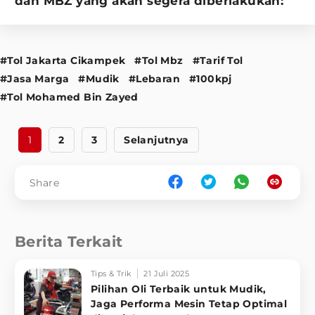
dan MBZ yang akan segera diberlakukan:
#Tol Jakarta Cikampek
#Tol Mbz
#Tarif Tol
#Jasa Marga
#Mudik
#Lebaran
#100kpj
#Tol Mohamed Bin Zayed
1
2
3
Selanjutnya
Share
Berita Terkait
Tips & Trik
21 Juli 2025
Pilihan Oli Terbaik untuk Mudik,
Jaga Performa Mesin Tetap Optimal