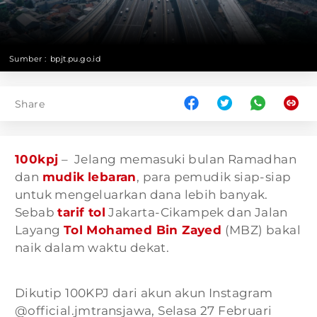
Sumber :
bpjt.pu.go.id
Share
100kpj
– Jelang memasuki bulan Ramadhan
dan
mudik
lebaran
, para pemudik siap-siap
untuk mengeluarkan dana lebih banyak.
Sebab
tarif tol
Jakarta-Cikampek dan Jalan
Layang
Tol Mohamed Bin Zayed
(MBZ) bakal
naik dalam waktu dekat.
Dikutip 100KPJ dari akun akun Instagram
@official.jmtransjawa, Selasa 27 Februari