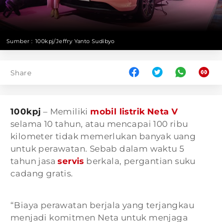
Sumber :
100kpj/Jeffry Yanto Sudibyo
Share
100kpj
– Memiliki
mobil listrik
Neta V
selama 10 tahun, atau mencapai 100 ribu
kilometer tidak memerlukan banyak uang
untuk perawatan. Sebab dalam waktu 5
tahun jasa
servis
berkala, pergantian suku
cadang gratis.
“Biaya perawatan berjala yang terjangkau
menjadi komitmen Neta untuk menjaga