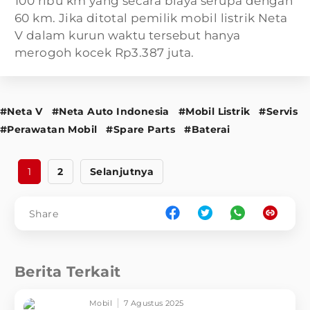
100 ribu km yang secara biaya serupa dengan
60 km. Jika ditotal pemilik mobil listrik Neta
V dalam kurun waktu tersebut hanya
merogoh kocek Rp3.387 juta.
#Neta V
#Neta Auto Indonesia
#Mobil Listrik
#Servis
#Perawatan Mobil
#Spare Parts
#Baterai
1
2
Selanjutnya
Share
Berita Terkait
Mobil
7 Agustus 2025