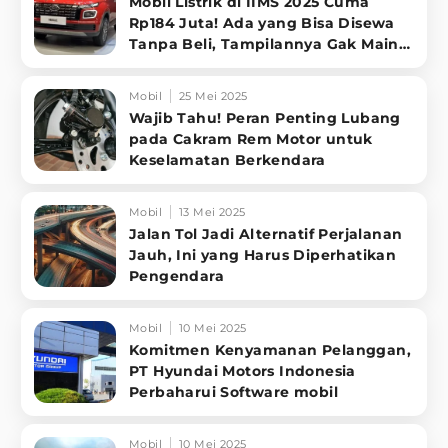
Mobil Listrik di IIMS 2025 Cuma
Rp184 Juta! Ada yang Bisa Disewa
Tanpa Beli, Tampilannya Gak Main-
ma
Mobil
25 Mei 2025
Wajib Tahu! Peran Penting Lubang
pada Cakram Rem Motor untuk
Keselamatan Berkendara
Mobil
13 Mei 2025
Jalan Tol Jadi Alternatif Perjalanan
Jauh, Ini yang Harus Diperhatikan
Pengendara
Mobil
10 Mei 2025
Komitmen Kenyamanan Pelanggan,
PT Hyundai Motors Indonesia
Perbaharui Software mobil
Mobil
10 Mei 2025