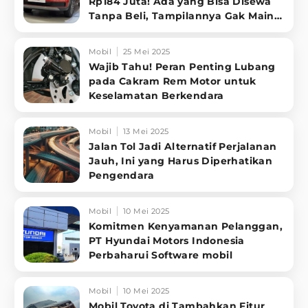
Rp184 Juta! Ada yang Bisa Disewa
Tanpa Beli, Tampilannya Gak Main-
ma
Mobil
25 Mei 2025
Wajib Tahu! Peran Penting Lubang
pada Cakram Rem Motor untuk
Keselamatan Berkendara
Mobil
13 Mei 2025
Jalan Tol Jadi Alternatif Perjalanan
Jauh, Ini yang Harus Diperhatikan
Pengendara
Mobil
10 Mei 2025
Komitmen Kenyamanan Pelanggan,
PT Hyundai Motors Indonesia
Perbaharui Software mobil
Mobil
10 Mei 2025
Mobil Toyota di Tambahkan Fitur