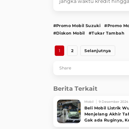
jangka waktu kredit hingga
#Promo Mobil Suzuki
#Promo Mo
#Diskon Mobil
#Tukar Tambah
1
2
Selanjutnya
Share
Berita Terkait
Mobil
9 Desember 2024
Beli Mobil Listrik W
Menjelang Akhir T
Gak ada Ruginya, K
Bisa?