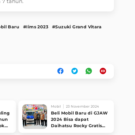
 7 tahun.
bil Baru
#Iims 2023
#Suzuki Grand Vitara
Mobil
23 November 2024
uling
Beli Mobil Baru di GJAW
ahun
2024 Bisa dapat
ok
Daihatsu Rocky Gratis
Jika Beruntung