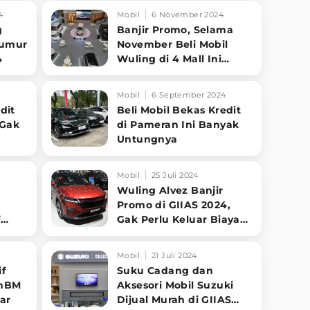
4
Mobil
6 November 2024
g
Banjir Promo, Selama
eumur
November Beli Mobil
4
Wuling di 4 Mall Ini
Banyak Untungnya
Mobil
6 September 2024
dit
Beli Mobil Bekas Kredit
 Gak
di Pameran Ini Banyak
Untungnya
Mobil
25 Juli 2024
Wuling Alvez Banjir
Promo di GIIAS 2024,
f
Gak Perlu Keluar Biaya
nya?
Buat Servis
Mobil
21 Juli 2024
f
Suku Cadang dan
PnBM
Aksesori Mobil Suzuki
ar
Dijual Murah di GIIAS