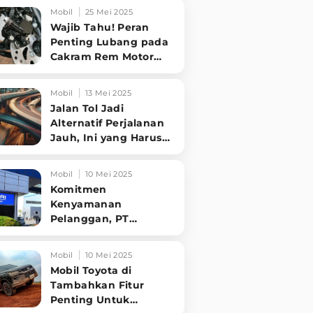
Tampilannya Gak
Mobil
25 Mei 2025
Main-ma
Wajib Tahu! Peran
Penting Lubang pada
Cakram Rem Motor
untuk Keselamatan
Berkendara
Mobil
13 Mei 2025
Jalan Tol Jadi
Alternatif Perjalanan
Jauh, Ini yang Harus
Diperhatikan
Pengendara
Mobil
10 Mei 2025
Komitmen
Kenyamanan
Pelanggan, PT
Hyundai Motors
Indonesia Perbaharui
Mobil
10 Mei 2025
Software mobil
Mobil Toyota di
Tambahkan Fitur
Penting Untuk