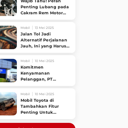
Wajib Tahu! Peran
Penting Lubang pada
Cakram Rem Motor
untuk Keselamatan
Berkendara
Mobil
13 Mei 2025
Jalan Tol Jadi
Alternatif Perjalanan
Jauh, Ini yang Harus
Diperhatikan
Pengendara
Mobil
10 Mei 2025
Komitmen
Kenyamanan
Pelanggan, PT
Hyundai Motors
Indonesia Perbaharui
Mobil
10 Mei 2025
Software mobil
Mobil Toyota di
Tambahkan Fitur
Penting Untuk
Keselamatan
Pengendara dan