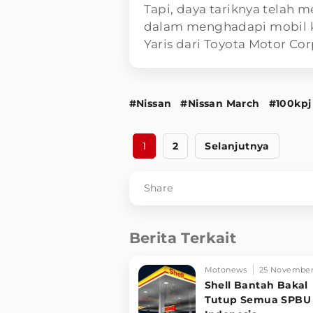
Tapi, daya tariknya telah
dalam menghadapi mobil k
Yaris dari Toyota Motor Co
#Nissan
#Nissan March
#100kpj
1
2
Selanjutnya
Share
Berita Terkait
Motonews
25 November
Shell Bantah Bakal
Tutup Semua SPBU 