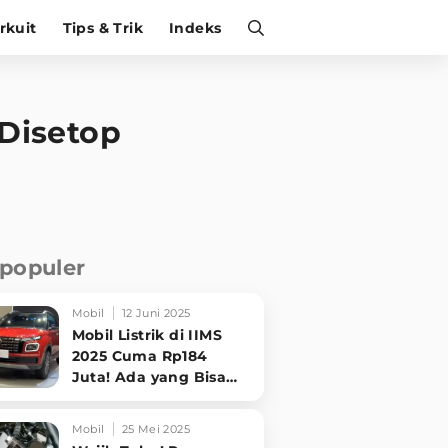
irkuit
Tips & Trik
Indeks
 Disetop
rpopuler
Mobil
12 Juni 2025
Mobil Listrik di IIMS
2025 Cuma Rp184
Juta! Ada yang Bisa
Disewa Tanpa Beli,
Tampilannya Gak
Mobil
25 Mei 2025
Main-ma