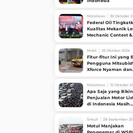
Indonesia
Motonews
30 Oktober 2
Federal Oil Tingkat
Kualitas Mekanik L
Mechanic Contest &
Certification 2024
Mobil
25 Oktober 2024
Fitur-fitur Ini yang 
Pengguna Mitsubis
Xforce Nyaman dan
Aman
Motonews
10 Oktober 2
Apa Saja yang Biki
Penjualan Motor Lis
di Indonesia Masih
Kurang Laku?
Sirkuit
28 September 20
Motul Manjakan
Penggemar di WSB