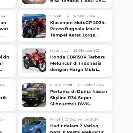
Bisa Tembus 1 Juta Unit
Lagi
024
Sirkuit
28 Oktober 2024
kan
Klasemen MotoGP 2024:
ewat
Pecco Bagnaia Makin
Tempel Ketat Jorge
Martin
Motonews
23 Oktober 2024
Bikin
Honda CBR150R Terbaru
hi
Meluncur di Indonesia
dengan Harga Mulai
Rp39 Jutaan
024
Klub & Modif
4 Oktober 2024
n
Pertama di Dunia Nissan
trik
Skyline R34 Super
Silhouette LBWK
Meluncur di IMX 2024
24
Mobil
27 September 2024
Hadir dalam 2 Varian,
K
Neta X Resmi Meluncur